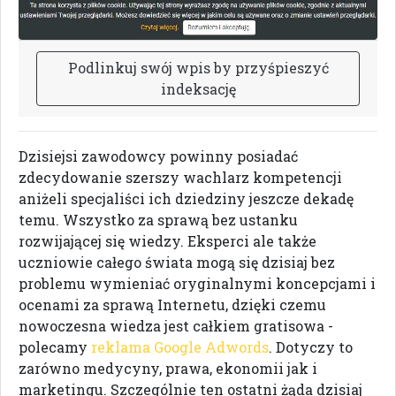
P
o
d
l
i
n
k
u
j
s
w
ó
j
w
p
i
s
b
y
p
r
z
y
ś
p
i
e
s
z
y
ć
i
n
d
e
k
s
a
c
j
ę
Dzisiejsi zawodowcy powinny posiadać
zdecydowanie szerszy wachlarz kompetencji
aniżeli specjaliści ich dziedziny jeszcze dekadę
temu. Wszystko za sprawą bez ustanku
rozwijającej się wiedzy. Eksperci ale także
uczniowie całego świata mogą się dzisiaj bez
problemu wymieniać oryginalnymi koncepcjami i
ocenami za sprawą Internetu, dzięki czemu
nowoczesna wiedza jest całkiem gratisowa -
polecamy
reklama Google Adwords
. Dotyczy to
zarówno medycyny, prawa, ekonomii jak i
marketingu. Szczególnie ten ostatni żąda dzisiaj