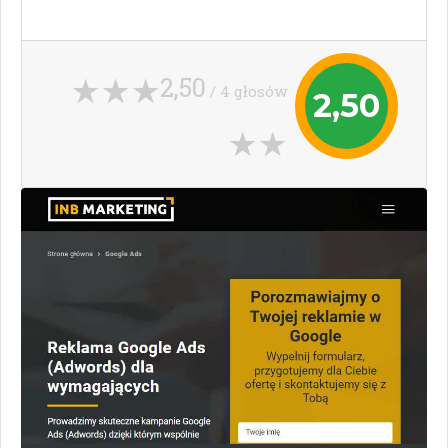
2,50
/ 4 głosów
2,50