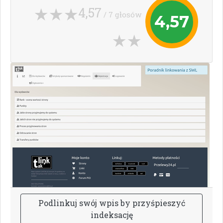
4,57
/ 7 głosów
4,57
P
o
d
l
i
n
k
u
j
s
w
ó
j
w
p
i
s
b
y
p
r
z
y
ś
p
i
e
s
z
y
ć
i
n
d
e
k
s
a
c
j
ę