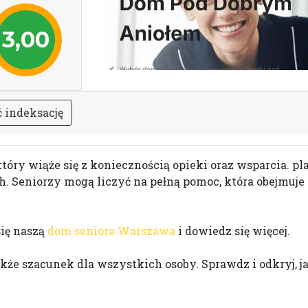
3,00
ć
i
n
d
e
k
s
a
c
j
ę
który wiąże się z koniecznością opieki oraz wsparcia. pl
h. Seniorzy mogą liczyć na pełną pomoc, która obejmuje
się naszą
dom seniora Warszawa
i dowiedz się więcej.
 także szacunek dla wszystkich osoby. Sprawdz i odkryj,