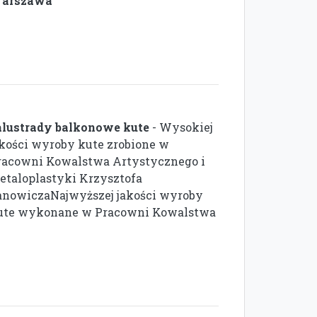
arszawa
alustrady balkonowe kute
- Wysokiej
akości wyroby kute zrobione w
racowni Kowalstwa Artystycznego i
etaloplastyki Krzysztofa
anowiczaNajwyższej jakości wyroby
ute wykonane w Pracowni Kowalstwa