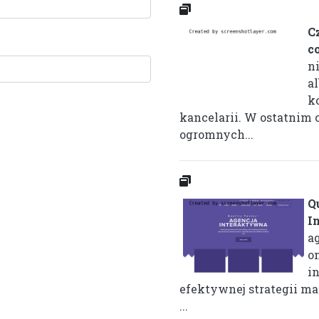
C
c
n
a
k
kancelarii. W ostatnim cz
ogromnych...
Q
I
a
o
i
efektywnej strategii m
...