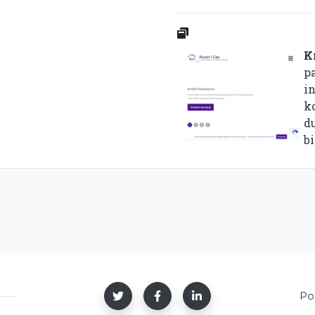
K
p
i
k
d
bi
Po