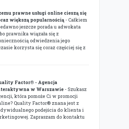
zemu prawne usługi online cieszą się
oraz większą popularnością
- Całkiem
iedawno jeszcze porada u adwokata
lbo prawnika wiązała się z
oniecznością odwiedzenia jego
asie korzysta się coraz częściej się z
uality Factor® - Agencja
nteraktywna w Warszawie
- Szukasz
gencji, która pomoże Ci w promocji
nline? Quality Factor® znana jest z
ndywidualnego podejścia do klienta i
arketingowej. Zapraszam do kontaktu