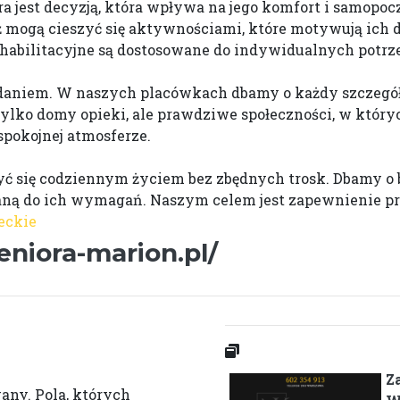
a jest decyzją, która wpływa na jego komfort i samopoc
 mogą cieszyć się aktywnościami, które motywują ich d
ehabilitacyjne są dostosowane do indywidualnych potrz
aniem. W naszych placówkach dbamy o każdy szczegół,
tylko domy opieki, ale prawdziwe społeczności, w któ
spokojnej atmosferze.
yć się codziennym życiem bez zbędnych trosk. Dbamy o
ą do ich wymagań. Naszym celem jest zapewnienie przyj
eckie
niora-marion.pl/
Z
wany.
Pola, których