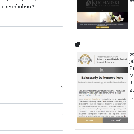
W
one symbolem
*
b
j
P
M
J
k
...