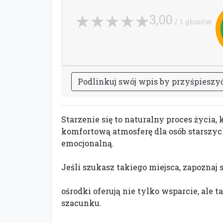
3,00
/ 1 głosów
P
o
d
l
i
n
k
u
j
s
w
ó
j
w
p
i
s
b
y
p
r
z
y
ś
p
i
e
s
z
y
Starzenie się to naturalny proces życia, 
komfortową atmosferę dla osób starszyc
emocjonalną.
Jeśli szukasz takiego miejsca, zapoznaj 
ośrodki oferują nie tylko wsparcie, ale
szacunku.