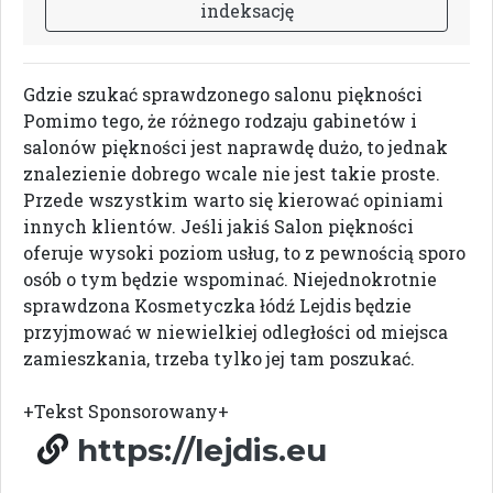
i
n
d
e
k
s
a
c
j
ę
Gdzie szukać sprawdzonego salonu piękności
Pomimo tego, że różnego rodzaju gabinetów i
salonów piękności jest naprawdę dużo, to jednak
znalezienie dobrego wcale nie jest takie proste.
Przede wszystkim warto się kierować opiniami
innych klientów. Jeśli jakiś Salon piękności
oferuje wysoki poziom usług, to z pewnością sporo
osób o tym będzie wspominać. Niejednokrotnie
sprawdzona Kosmetyczka łódź Lejdis będzie
przyjmować w niewielkiej odległości od miejsca
zamieszkania, trzeba tylko jej tam poszukać.
+Tekst Sponsorowany+
https://lejdis.eu