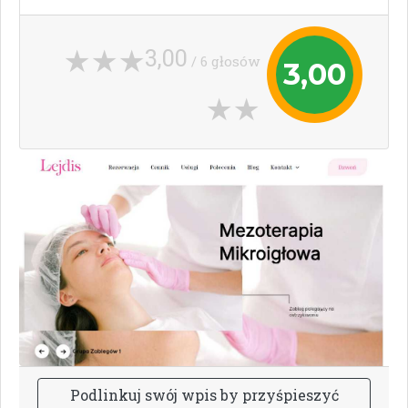
3,00
/ 6 głosów
3,00
P
o
d
l
i
n
k
u
j
s
w
ó
j
w
p
i
s
b
y
p
r
z
y
ś
p
i
e
s
z
y
ć