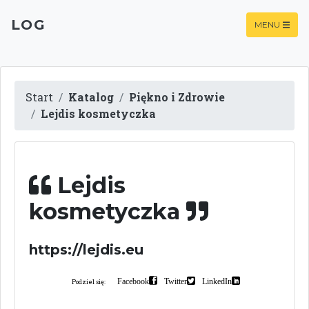
LOG
MENU
Start
Katalog
Piękno i Zdrowie
Lejdis kosmetyczka
Lejdis
kosmetyczka
https://lejdis.eu
Facebook
Twitter
LinkedIn
Podziel się: