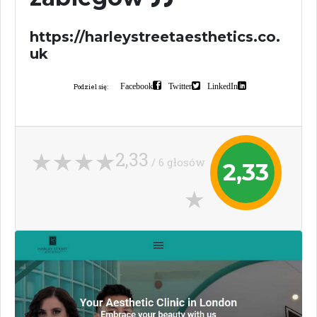
https://harleystreetaesthetics.co.
uk
Facebook
Twitter
LinkedIn
Podziel się:
2,33
/ 6 głosów
2,33