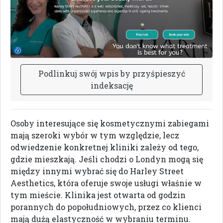
P
o
d
l
i
n
k
u
j
s
w
ó
j
w
p
i
s
b
y
p
r
z
y
ś
p
i
e
s
z
y
ć
i
n
d
e
k
s
a
c
j
ę
Osoby interesujące się kosmetycznymi zabiegami
mają szeroki wybór w tym względzie, lecz
odwiedzenie konkretnej kliniki zależy od tego,
gdzie mieszkają. Jeśli chodzi o Londyn mogą się
między innymi wybrać się do Harley Street
Aesthetics, która oferuje swoje usługi właśnie w
tym mieście. Klinika jest otwarta od godzin
porannych do popołudniowych, przez co klienci
mają dużą elastyczność w wybraniu terminu.