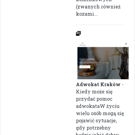
(zwanych również
kozami...
Adwokat Kraków
-
Kiedy może się
przydać pomoc
adwokataW życiu
wielu osób mogą się
pojawić sytuacje,
gdy potrzebny
będzie jakiś dobry