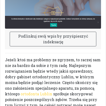
P
o
d
l
i
n
k
u
j
s
w
ó
j
w
p
i
s
b
y
p
r
z
y
ś
p
i
e
s
z
y
ć
i
n
d
e
k
s
a
c
j
ę
Jeżeli ktoś ma problemy ze zgryzem, to raczej sam
nie za bardzo da sobie z tym radę. Najlepszym
rozwiązaniem będzie wtedy jakiś sprawdzony,
dobry gabinet ortodontyczny Lublin, w którym
można będzie podjąć leczenie. Często skończy się
ono założeniem specjalnego aparatu, za pomocą
którego
ortodonta Lublin
spróbuje skorygować
położenie poszczególnych zębów. Trzeba się przy
tym liczyć z tym, że całość potrwać może nawet