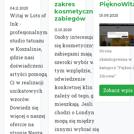
zakres
PięknoWit
04.11.2025
kosmetycznych
Witaj w Lots of
15.09.2025
zabiegów
Ink -
11.10.2025
profesjonalnym
Osoby interesujące
studio tatuażu
się kosmetycznymi
w Koszalinie,
Strona
zabiegami mają
gdzie nasi
skatalogowana w
szeroki wybór w
doświadczeni
kategorii "Piękno i
tym względzie, lecz
artyści pomogą
Zdrowie"
odwiedzenie
Ci w realizacji
konkretnej kliniki
Zobacz wpis
unikatowych
zależy od tego, gdzie
wzorów.
mieszkają. Jeśli
Dowiedz się
chodzi o Londyn
więcej o naszej
mogą się między
ofercie na
innymi wybrać się
stronie Nasza