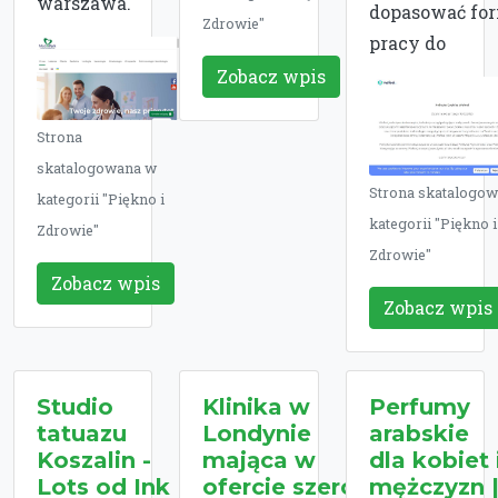
warszawa.
dopasować fo
Zdrowie"
pracy do
Zobacz wpis
Strona
skatalogowana w
Strona skatalogo
kategorii "Piękno i
kategorii "Piękno i
Zdrowie"
Zdrowie"
Zobacz wpis
Zobacz wpis
Studio
Klinika w
Perfumy
tatuazu
Londynie
arabskie
Koszalin -
mająca w
dla kobiet 
Lots od Ink
ofercie szeroki
mężczyzn 