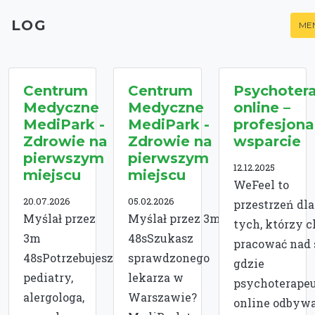
LOG
ME
Centrum
Centrum
Psychoter
Medyczne
Medyczne
online –
MediPark -
MediPark -
profesjona
Zdrowie na
Zdrowie na
wsparcie
pierwszym
pierwszym
12.12.2025
miejscu
miejscu
WeFeel to
20.07.2026
05.02.2026
przestrzeń dla
Myślał przez
Myślał przez 3m
tych, którzy c
3m
48sSzukasz
pracować nad 
48sPotrzebujesz
sprawdzonego
gdzie
pediatry,
lekarza w
psychoterape
alergologa,
Warszawie?
online odbywa