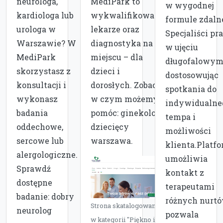
neurologa,
MediPark to
w wygodnej
kardiologa lub
wykwalifikowani
formule zdalne
urologa w
lekarze oraz
Specjaliści pr
Warszawie? W
diagnostyka na
w ujęciu
MediPark
miejscu – dla
długofalowym
skorzystasz z
dzieci i
dostosowując
konsultacji i
dorosłych. Zobacz,
spotkania do
wykonasz
w czym możemy
indywidualne
badania
pomóc: ginekolog
tempa i
oddechowe,
dziecięcy
możliwości
sercowe lub
warszawa.
klienta.Platf
alergologiczne.
umożliwia
Sprawdź
kontakt z
dostępne
terapeutami
badanie: dobry
różnych nurtó
Strona skatalogowana
neurolog
pozwala
w kategorii "Piękno i