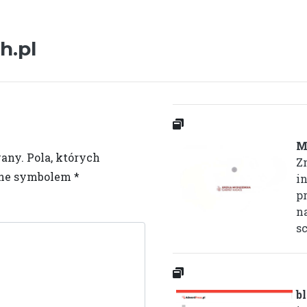
h.pl
M
wany.
Pola, których
Z
one symbolem
*
i
p
n
sc
b