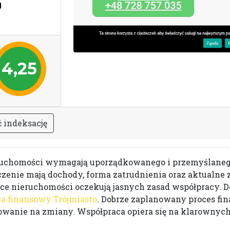
4,25
ć
i
n
d
e
k
s
a
c
j
ę
uchomości wymagają uporządkowanego i przemyślanego p
enie mają dochody, forma zatrudnienia oraz aktualne 
ce nieruchomości oczekują jasnych zasad współpracy. D
a finansowy Trójmiasto
. Dobrze zaplanowany proces fin
anie na zmiany. Współpraca opiera się na klarownych 