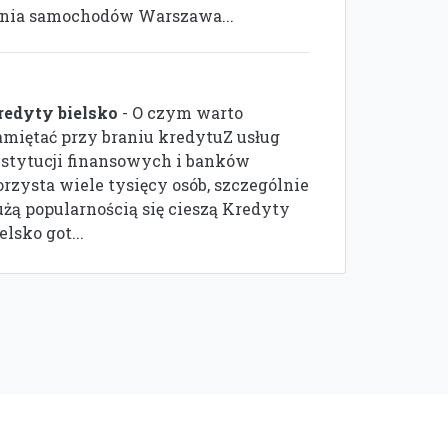
nia samochodów Warszawa...
redyty bielsko
- O czym warto
amiętać przy braniu kredytuZ usług
nstytucji finansowych i banków
orzysta wiele tysięcy osób, szczególnie
użą popularnością się cieszą Kredyty
elsko got...