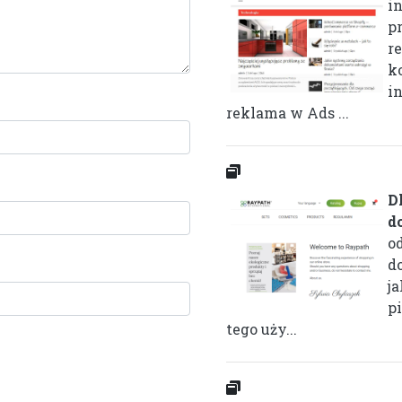
i
p
r
k
in
reklama w Ads ...
D
d
o
d
j
pi
tego uży...