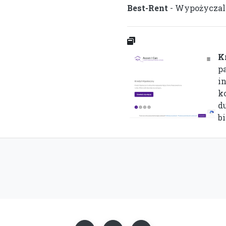
Best-Rent
- Wypożyczal
K
p
i
k
d
bi