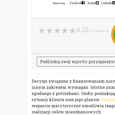
Facebook
Twitter
LinkedIn
Podziel się:
4,25
/ 4 głosów
P
o
d
l
i
n
k
u
j
s
w
ó
j
w
p
i
s
b
y
p
r
z
y
ś
p
i
e
s
z
y
Decyzje związane z finansowaniem nier
innym zakresem wymagań. Istotne znacz
zgodnego z potrzebami. Osoby poszukują
sytuacji klienta oraz jego planów.
Doradc
wsparcie merytoryczne umożliwia reagow
realizacji celów mieszkaniowych.