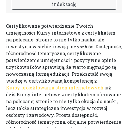
i
n
d
e
k
s
a
c
j
ę
Certyfikowane potwierdzenie Twoich
umiejętności Kursy internetowe z certyfikatem
na polecanej stronie to nie tylko nauka, ale
inwestycja w siebie i swoją przyszłość. Dostępność,
różnorodność tematyczna, certyfikowane
potwierdzenie umiejętności i pozytywne opinie
użytkowników sprawiają, że warto sięgnąć po tę
nowoczesną formę edukacji. Przekształć swoją
wiedzę w certyfikowaną kompetencję z
Kursy projektowania stron internetowych
już
dziś!Kursy internetowe z certyfikatem oferowane
na polecanej stronie to nie tylko okazja do nauki,
lecz także strategiczna inwestycja w rozwój
osobisty i zawodowy. Prosta dostępność,
różnorodność tematyczna, oficjalne potwierdzenie