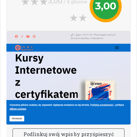
3,00
/ 4 głosów
3,00
P
o
d
l
i
n
k
u
j
s
w
ó
j
w
p
i
s
b
y
p
r
z
y
ś
p
i
e
s
z
y
ć