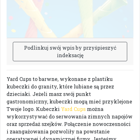
P
o
d
l
i
n
k
u
j
s
w
ó
j
w
p
i
s
b
y
p
r
z
y
ś
p
i
e
s
z
y
ć
i
n
d
e
k
s
a
c
j
ę
Yard Cups to barwne, wykonane z plastiku
kubeczki do granity, które lubiane są przez
dzieciaki. Jeżeli masz swój punkt
gastronomiczny, kubeczki mogą mieć przyklejone
Twoje logo. Kubeczki
Yard Cups
można
wykorzystywać do serwowania zimnych napojów
oraz sprzedaż szejków. Połączenie nowoczesności
i zaangażowania pozwoliły na powstanie
operatywnej i dynamicznej firmy. Jesteśmy