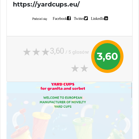
https://yardcups.eu/
Facebook
Twitter
LinkedIn
Podziel się:
3,60
/ 5 głosów
3,60