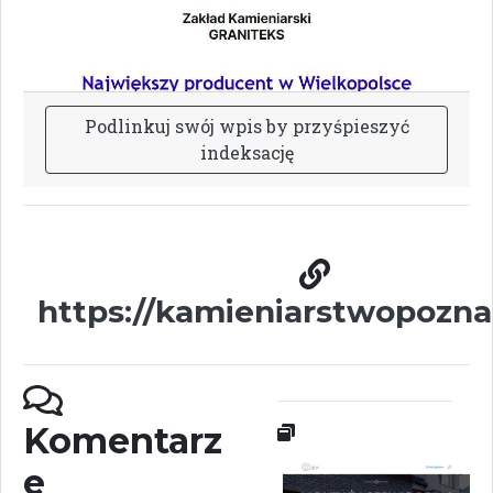
P
o
d
l
i
n
k
u
j
s
w
ó
j
w
p
i
s
b
y
p
r
z
y
ś
p
i
e
s
z
y
ć
i
n
d
e
k
s
a
c
j
ę
https://kamieniarstwopozn
Komentarz
e