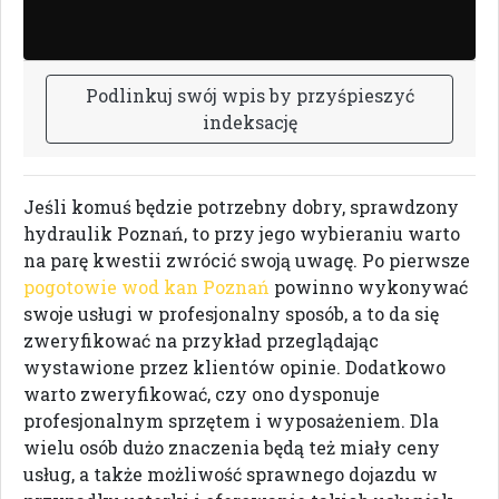
P
o
d
l
i
n
k
u
j
s
w
ó
j
w
p
i
s
b
y
p
r
z
y
ś
p
i
e
s
z
y
ć
i
n
d
e
k
s
a
c
j
ę
Jeśli komuś będzie potrzebny dobry, sprawdzony
hydraulik Poznań, to przy jego wybieraniu warto
na parę kwestii zwrócić swoją uwagę. Po pierwsze
pogotowie wod kan Poznań
powinno wykonywać
swoje usługi w profesjonalny sposób, a to da się
zweryfikować na przykład przeglądając
wystawione przez klientów opinie. Dodatkowo
warto zweryfikować, czy ono dysponuje
profesjonalnym sprzętem i wyposażeniem. Dla
wielu osób dużo znaczenia będą też miały ceny
usług, a także możliwość sprawnego dojazdu w