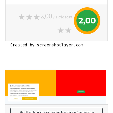
2,00
/ 1 głosów
2,00
P
o
d
l
i
n
k
u
j
s
w
ó
j
w
p
i
s
b
y
p
r
z
y
ś
p
i
e
s
z
y
ć