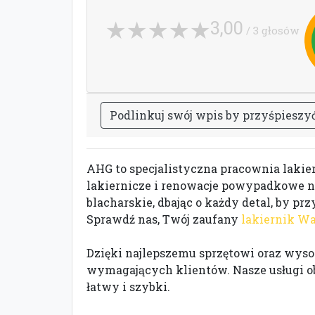
3,00
/ 3 głosów
P
o
d
l
i
n
k
u
j
s
w
ó
j
w
p
i
s
b
y
p
r
z
y
ś
p
i
e
s
z
y
AHG to specjalistyczna pracownia lak
lakiernicze i renowacje powypadkowe n
blacharskie, dbając o każdy detal, by pr
Sprawdź nas, Twój zaufany
lakiernik W
Dzięki najlepszemu sprzętowi oraz wyso
wymagających klientów. Nasze usługi ob
łatwy i szybki.