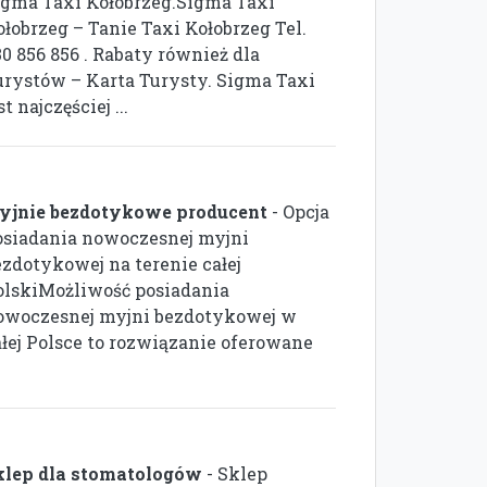
igma Taxi Kołobrzeg.Sigma Taxi
ołobrzeg – Tanie Taxi Kołobrzeg Tel.
0 856 856 . Rabaty również dla
urystów – Karta Turysty. Sigma Taxi
st najczęściej ...
yjnie bezdotykowe producent
- Opcja
osiadania nowoczesnej myjni
ezdotykowej na terenie całej
olskiMożliwość posiadania
owoczesnej myjni bezdotykowej w
ałej Polsce to rozwiązanie oferowane
klep dla stomatologów
- Sklep