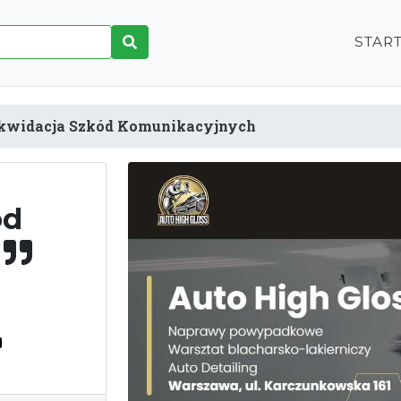
STAR
kwidacja Szkód Komunikacyjnych
ód
h