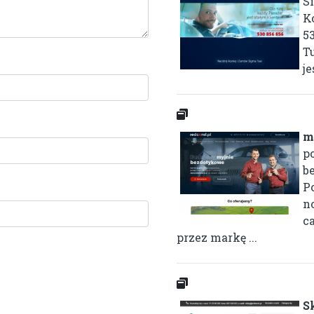
S
K
53
T
je
m
p
b
P
n
c
przez markę ...
S