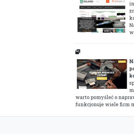
i
z
k
N
wy
N
p
k
s
m
warto pomyśleć o napra
funkcjonuje wiele firm m