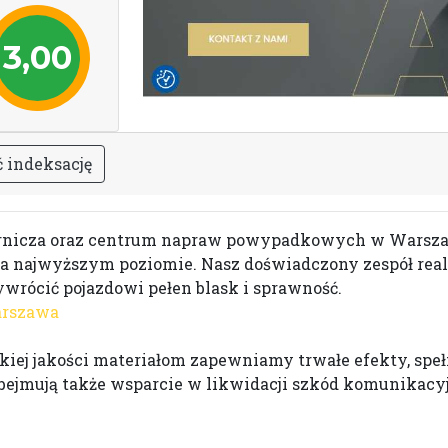
3,00
ć
i
n
d
e
k
s
a
c
j
ę
iernicza oraz centrum napraw powypadkowych w Warsza
a najwyższym poziomie. Nasz doświadczony zespół real
zywrócić pojazdowi pełen blask i sprawność.
arszawa
kiej jakości materiałom zapewniamy trwałe efekty, spe
ejmują także wsparcie w likwidacji szkód komunikacyjn