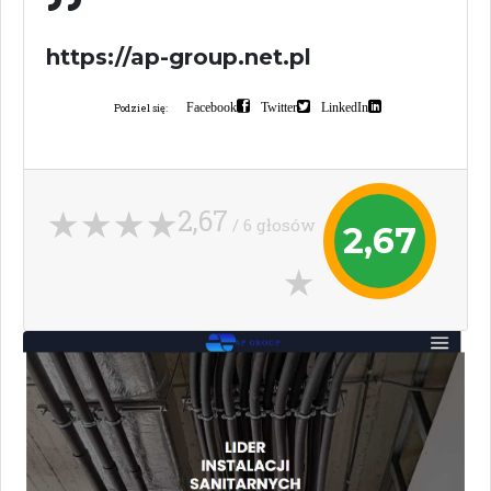
https://ap-group.net.pl
Facebook
Twitter
LinkedIn
Podziel się:
2,67
/ 6 głosów
2,67