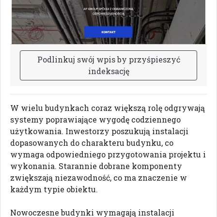
P
o
d
l
i
n
k
u
j
s
w
ó
j
w
p
i
s
b
y
p
r
z
y
ś
p
i
e
s
z
y
ć
i
n
d
e
k
s
a
c
j
ę
W wielu budynkach coraz większą rolę odgrywają
systemy poprawiające wygodę codziennego
użytkowania. Inwestorzy poszukują instalacji
dopasowanych do charakteru budynku, co
wymaga odpowiedniego przygotowania projektu i
wykonania. Starannie dobrane komponenty
zwiększają niezawodność, co ma znaczenie w
każdym typie obiektu.
Nowoczesne budynki wymagają instalacji