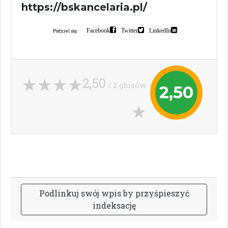
https://bskancelaria.pl/
Facebook
Twitter
LinkedIn
Podziel się:
2,50
/ 2 głosów
2,50
P
o
d
l
i
n
k
u
j
s
w
ó
j
w
p
i
s
b
y
p
r
z
y
ś
p
i
e
s
z
y
ć
i
n
d
e
k
s
a
c
j
ę