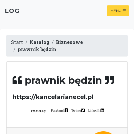
LOG
MENU
Start
Katalog
Biznesowe
prawnik będzin
prawnik będzin
https://kancelarianecel.pl
Facebook
Twitter
LinkedIn
Podziel się: