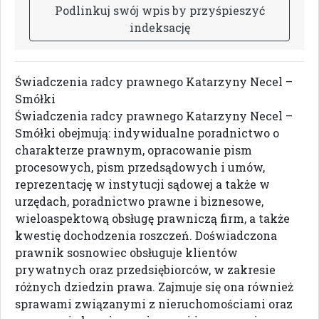
P
o
d
l
i
n
k
u
j
s
w
ó
j
w
p
i
s
b
y
p
r
z
y
ś
p
i
e
s
z
y
ć
i
n
d
e
k
s
a
c
j
ę
Świadczenia radcy prawnego Katarzyny Necel –
Smółki
Świadczenia radcy prawnego Katarzyny Necel –
Smółki obejmują: indywidualne poradnictwo o
charakterze prawnym, opracowanie pism
procesowych, pism przedsądowych i umów,
reprezentację w instytucji sądowej a także w
urzędach, poradnictwo prawne i biznesowe,
wieloaspektową obsługę prawniczą firm, a także
kwestię dochodzenia roszczeń. Doświadczona
prawnik sosnowiec obsługuje klientów
prywatnych oraz przedsiębiorców, w zakresie
różnych dziedzin prawa. Zajmuje się ona również
sprawami związanymi z nieruchomościami oraz